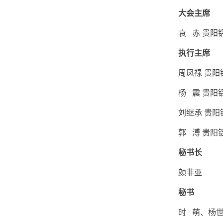
大会主席
袁 赤 贵阳铝
执行主席
周凤禄 贵阳铝
杨 震 贵阳铝
刘继承 贵阳铝
郭 溥 贵阳铝
秘书长
颜非亚
秘书
时 萌、杨世