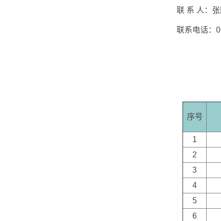
联 系 人：张
联系电话：0531
序号
1
2
3
4
5
6