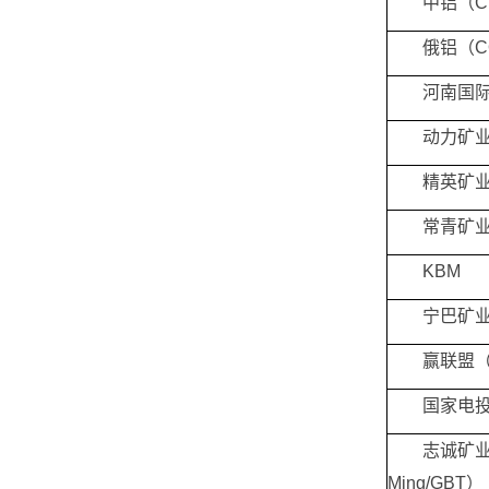
中铝（C
俄铝（C
河南国际
动力矿业（
精英矿业（
常青矿业
KBM
宁巴矿业
赢联盟（
国家电投
志诚矿业（Z
Ming/GBT）