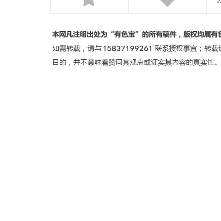
关于我们
┊
联系我们
┊
法律声明
┊
服务条
世
邮箱：kf@cnal.com
豫B2-20160108
豫B2-