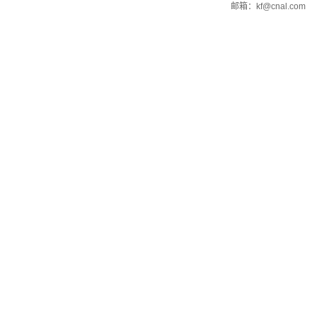
邮箱：kf@cnal.com