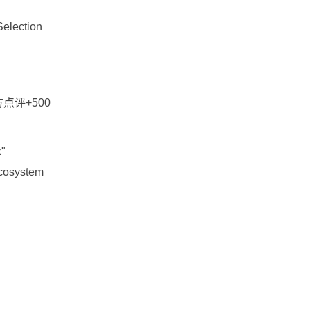
Selection
点评+500
x"
ecosystem