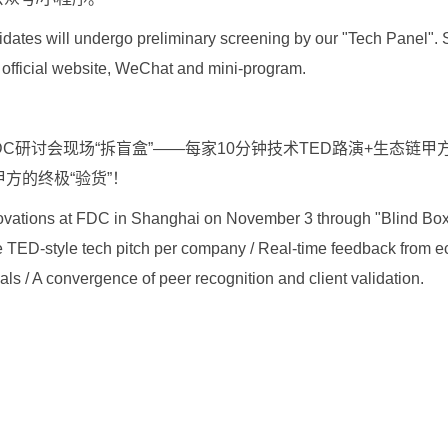
dates will undergo preliminary screening by our "Tech Panel". 
 official website, WeChat and mini-program.
研讨会现场“拆盲盒”——每家10分钟技术TED路演+生态链甲方
方的终极“验货”！
ovations at FDC in Shanghai on November 3 through "Blind Bo
e TED-style tech pitch per company / Real-time feedback from 
als / A convergence of peer recognition and client validation.