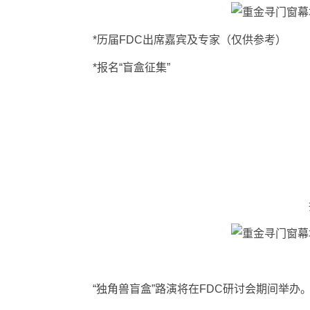
*历届FDC出席嘉宾及专家（仅供参考）
*报名“盲盒征集”
登陆
扫
“独角兽盲盒”路演将在FDC研讨会期间举办。点