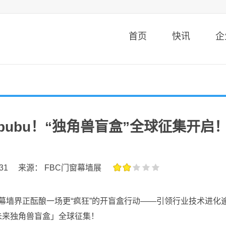
首页
快讯
企
bubu！“独角兽盲盒”全球征集开启
31
来源： FBC门窗幕墙展
幕墙界正酝酿一场更“疯狂”的开盲盒行动——引领行业技术进化逾
「未来独角兽盲盒」全球征集！