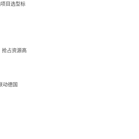
响项目选型标
，抢占资源高
联动德国