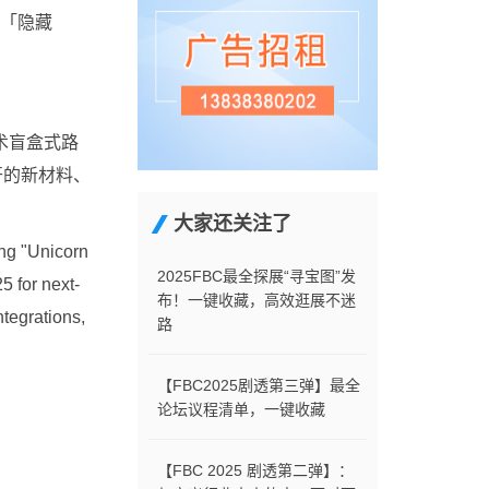
的「隐藏
术盲盒式路
开的新材料、
大家还关注了
ng "Unicorn
2025FBC最全探展“寻宝图”发
5 for next-
布！一键收藏，高效逛展不迷
ntegrations,
路
【FBC2025剧透第三弹】最全
论坛议程清单，一键收藏
【FBC 2025 剧透第二弹】：