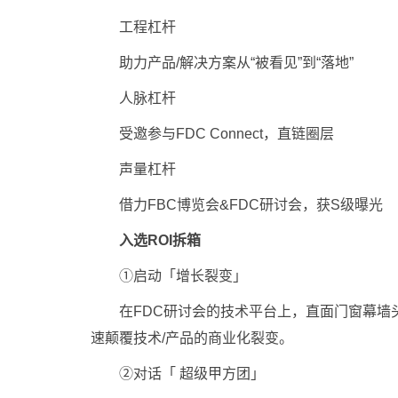
工程杠杆
助力产品/解决方案从“被看见”到“落地”
人脉杠杆
受邀参与FDC Connect，直链圈层
声量杠杆
借力FBC博览会&FDC研讨会，获S级曝光
入选ROI拆箱
①启动「增长裂变」
在FDC研讨会的技术平台上，直面门窗幕墙头
速颠覆技术/产品的商业化裂变。
②对话「 超级甲方团」