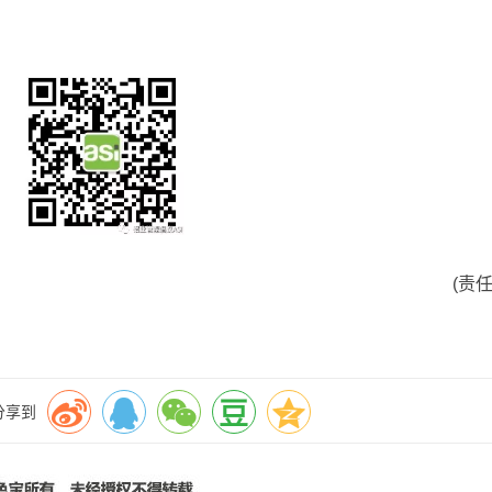
(责
分享到