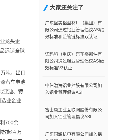
大家还关注了
广东坚美铝型材厂（集团）有
限公司通过铝业管理倡议ASI绩
效标准和监管链标准双认证
行业龙头企
产品远销全球
诺玛科（重庆）汽车零部件有
限公司通过铝业管理倡议ASI绩
效标准V3认证
7万吨，出口
能源汽车电池
中信渤海铝业控股有限公司加
比亚迪、特
入铝业管理倡议ASI
制造业企业
富士康工业互联网股份有限公
司加入铝业管理倡议ASI
700余
排放超百万
广东国耀机电有限公司加入铝