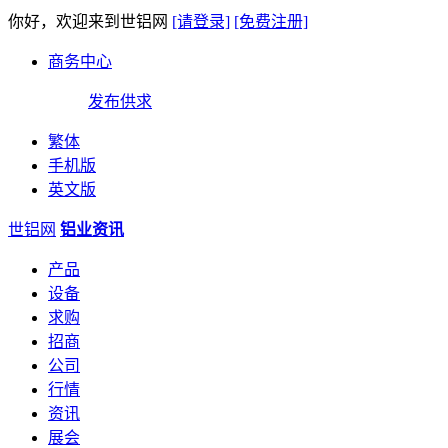
你好，欢迎来到世铝网
[请登录]
[免费注册]
商务中心
发布供求
繁体
手机版
英文版
世铝网
铝业资讯
产品
设备
求购
招商
公司
行情
资讯
展会